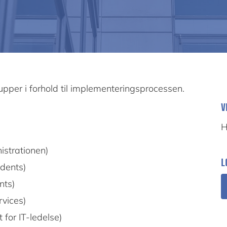
rupper i forhold til implementeringsprocessen.
V
H
istrationen)
L
dents)
nts)
rvices)
 for IT-ledelse)