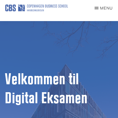
Skip
MENU
to
DIGITAL
EKSAMEN
main
content
Velkommen til
Digital Eksamen