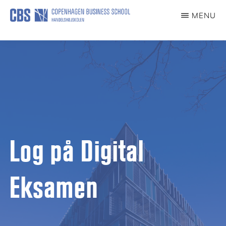
Skip
MENU
to
DIGITAL
EKSAMEN
main
content
Log på Digital
Eksamen