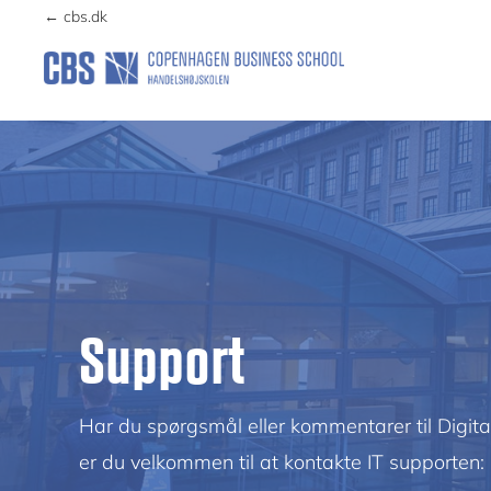
Skip
Skip
← cbs.dk
to
to
primary
main
DIGITAL
navigation
content
EKSAMEN
Support
Har du spørgsmål eller kommentarer til Digit
er du velkommen til at kontakte IT supporten: