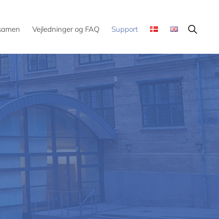
Show
ksamen
Vejledninger og FAQ
Support
Search