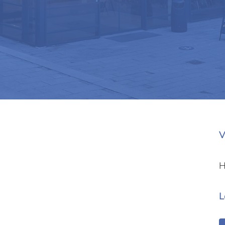
V
H
L