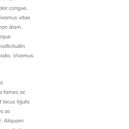
olor congue,
Vivamus vitae
 non diam.
neque
ollicitudin
et odio. Vivamus
l.
da fames ac
lacus ligula.
is ac
or. Aliquam