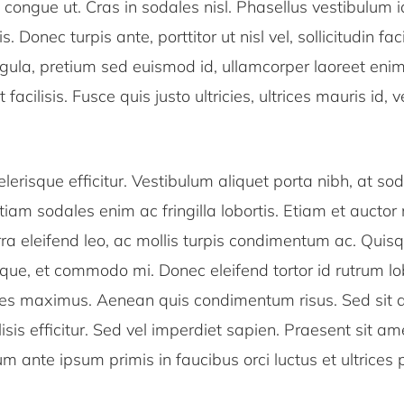
ongue ut. Cras in sodales nisl. Phasellus vestibulum id
 Donec turpis ante, porttitor ut nisl vel, sollicitudin facil
igula, pretium sed euismod id, ullamcorper laoreet eni
t facilisis. Fusce quis justo ultricies, ultrices mauris id,
lerisque efficitur. Vestibulum aliquet porta nibh, at so
tiam sodales enim ac fringilla lobortis. Etiam et auctor
ra eleifend leo, ac mollis turpis condimentum ac. Quis
ue, et commodo mi. Donec eleifend tortor id rutrum lo
es maximus. Aenean quis condimentum risus. Sed sit
lisis efficitur. Sed vel imperdiet sapien. Praesent sit am
m ante ipsum primis in faucibus orci luctus et ultrices