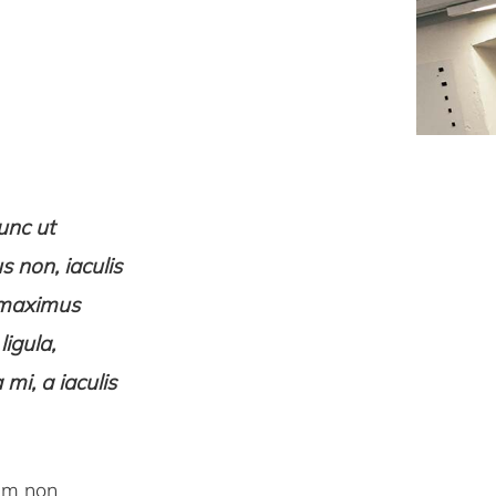
unc ut
s non, iaculis
c maximus
igula,
mi, a iaculis
nim non