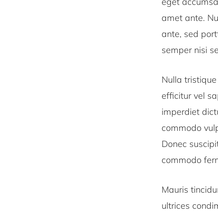
eget accumsan
amet ante. N
ante, sed port
semper nisi se
Nulla tristiq
efficitur vel s
imperdiet dict
commodo vulput
Donec suscipit
commodo fer
Mauris tincidun
ultrices cond