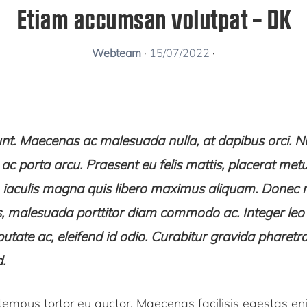
Etiam accumsan volutpat – DK
Webteam
·
15/07/2022
·
dunt. Maecenas ac malesuada nulla, at dapibus orci. N
, ac porta arcu. Praesent eu felis mattis, placerat metu
am iaculis magna quis libero maximus aliquam. Done
s, malesuada porttitor diam commodo ac. Integer leo l
tate ac, eleifend id odio. Curabitur gravida pharetra 
d.
 tempus tortor eu auctor. Maecenas facilisis egestas e