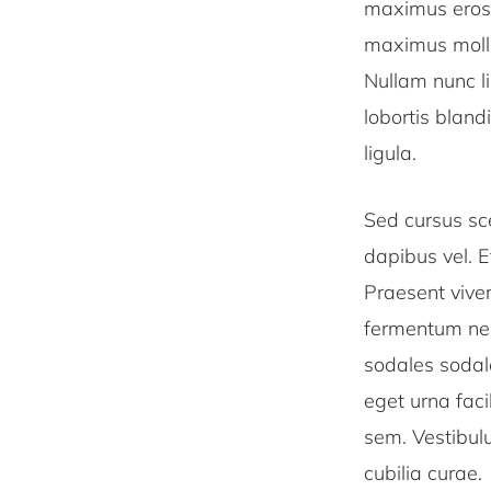
maximus eros c
maximus mollis.
Nullam nunc l
lobortis blandi
ligula.
Sed cursus sce
dapibus vel. E
Praesent viver
fermentum neq
sodales sodal
eget urna faci
sem. Vestibulu
cubilia curae.