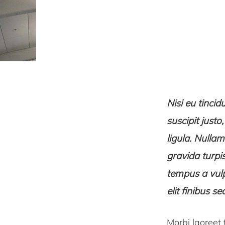
Nisi eu tinci
suscipit justo
ligula. Null
gravida turpi
tempus a vulpu
elit finibus se
Morbi laoreet