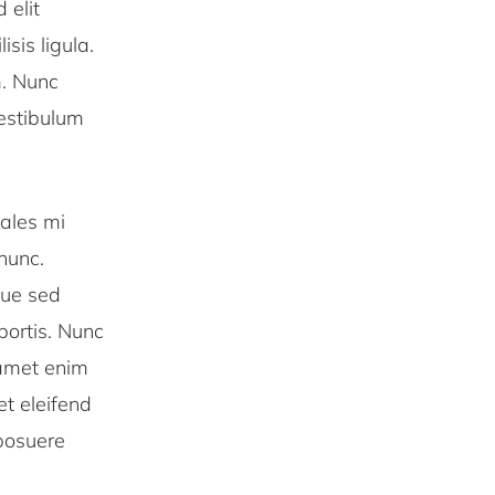
 elit
isis ligula.
m. Nunc
 vestibulum
dales mi
 nunc.
que sed
bortis. Nunc
 amet enim
et eleifend
 posuere