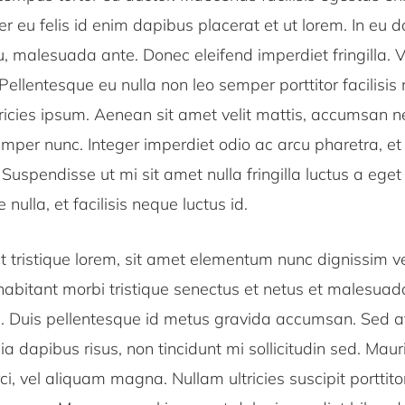
er eu felis id enim dapibus placerat et ut lorem. In eu d
, malesuada ante. Donec eleifend imperdiet fringilla. 
 Pellentesque eu nulla non leo semper porttitor facilisis
tricies ipsum. Aenean sit amet velit mattis, accumsan 
mper nunc. Integer imperdiet odio ac arcu pharetra, et s
s. Suspendisse ut mi sit amet nulla fringilla luctus a eg
 nulla, et facilisis neque luctus id.
 tristique lorem, sit amet elementum nunc dignissim ve
habitant morbi tristique senectus et netus et malesua
. Duis pellentesque id metus gravida accumsan. Sed at 
ia dapibus risus, non tincidunt mi sollicitudin sed. Maur
ci, vel aliquam magna. Nullam ultricies suscipit porttit