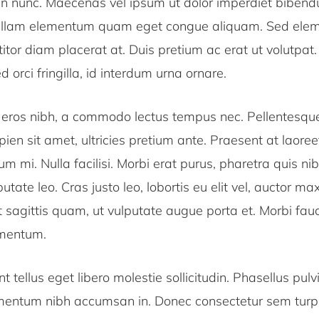
 nunc. Maecenas vel ipsum ut dolor imperdiet bibendu
ullam elementum quam eget congue aliquam. Sed elem
titor diam placerat at. Duis pretium ac erat ut volutpat
d orci fringilla, id interdum urna ornare.
ue eros nibh, a commodo lectus tempus nec. Pellentesqu
apien sit amet, ultricies pretium ante. Praesent at laoreet
um mi. Nulla facilisi. Morbi erat purus, pharetra quis nib
ate leo. Cras justo leo, lobortis eu elit vel, auctor ma
 sagittis quam, ut vulputate augue porta et. Morbi fau
mentum.
t tellus eget libero molestie sollicitudin. Phasellus pulvi
imentum nibh accumsan in. Donec consectetur sem turpis