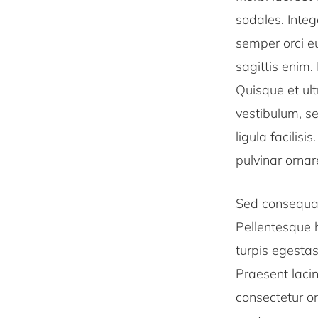
sodales. Integ
semper orci eu
sagittis enim.
Quisque et ul
vestibulum, se
ligula facilisi
pulvinar ornare
Sed consequat
Pellentesque 
turpis egestas
Praesent lacin
consectetur or