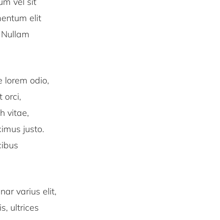
m vel sit
entum elit
. Nullam
e lorem odio,
 orci,
h vitae,
ximus justo.
cibus
nar varius elit,
, ultrices