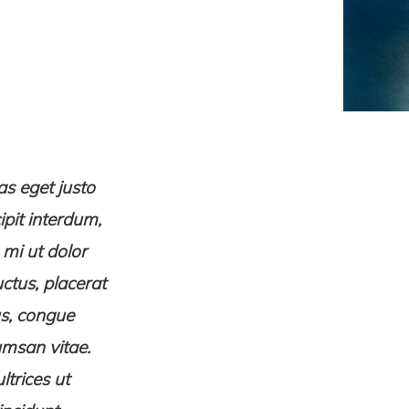
as eget justo
ipit interdum,
 mi ut dolor
ctus, placerat
us, congue
umsan vitae.
ltrices ut