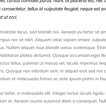
t, cursus convallis purus. Nunc at placerat est, nec t
consectetur, tellus id vulputate feugiat, neque est so
t ut orci.
olestie lacus, sed blandit nisi. Aenean eu tortor sit 
mpus nec at nibh. Aliquam vitae sapien ornare, vulputa
s. Nullam aliquet risus blandit varius scelerisque. Etia
 habitasse platea dictumst. Quisque accumsan eget lib
 lectus tellus, pulvinar ut massa vel, iaculis maximus ne
ris. Quisque non interdum sem. In aliquet erat sed nisi 
terdum et malesuada fames ac ante ipsum primis in fau
 tortor, in malesuada elit. Integer luctus iaculis ligula
lum et. Aenean auctor euismod diam a consequat. Nulla 