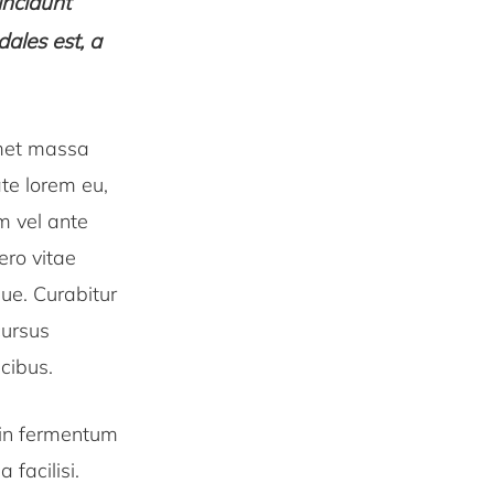
incidunt
dales est, a
amet massa
te lorem eu,
m vel ante
ero vitae
que. Curabitur
cursus
cibus.
, in fermentum
facilisi.