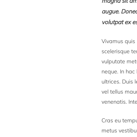
magna sit ame
augue. Donec 
volutpat ex es
Vivamus quis m
scelerisque te
vulputate metu
neque. In hac
ultrices. Duis
vel tellus mau
venenatis. In
Cras eu tempus
metus vestibu