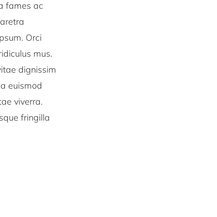
da fames ac
haretra
ipsum. Orci
ridiculus mus.
vitae dignissim
ida euismod
ae viverra.
que fringilla