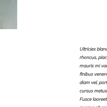
Ultricies bla
rhoncus, place
mauris mi var
finibus venen
diam vel, por
cursus metus.
Fusce laoreet