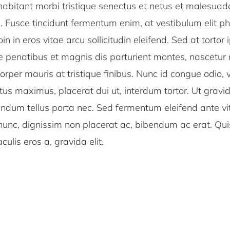
habitant morbi tristique senectus et netus et malesua
. Fusce tincidunt fermentum enim, at vestibulum elit p
n in eros vitae arcu sollicitudin eleifend. Sed at tortor 
e penatibus et magnis dis parturient montes, nascetur 
orper mauris at tristique finibus. Nunc id congue odio, 
ctus maximus, placerat dui ut, interdum tortor. Ut grav
ndum tellus porta nec. Sed fermentum eleifend ante vit
 nunc, dignissim non placerat ac, bibendum ac erat. Quis
aculis eros a, gravida elit.